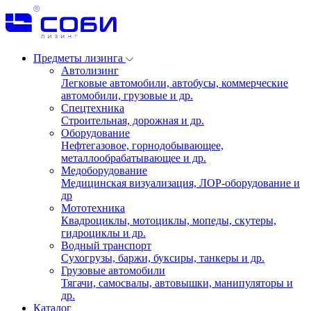
Предметы лизинга
Автолизинг
Легковые автомобили, автобусы, коммерческие
автомобили, грузовые и др.
Спецтехника
Строительная, дорожная и др.
Оборудование
Нефтегазовое, горнодобывающее,
металлообрабатывающее и др.
Медоборудование
Медицинская визуализация, ЛОР-оборудование и
др
Мототехника
Квадроциклы, мотоциклы, мопеды, скутеры,
гидроциклы и др.
Водный транспорт
Сухогрузы, баржи, буксиры, танкеры и др.
Грузовые автомобили
Тягачи, самосвалы, автовышки, манипуляторы и
др.
Каталог