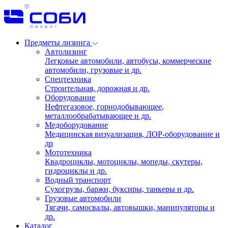
Предметы лизинга
Автолизинг
Легковые автомобили, автобусы, коммерческие
автомобили, грузовые и др.
Спецтехника
Строительная, дорожная и др.
Оборудование
Нефтегазовое, горнодобывающее,
металлообрабатывающее и др.
Медоборудование
Медицинская визуализация, ЛОР-оборудование и
др
Мототехника
Квадроциклы, мотоциклы, мопеды, скутеры,
гидроциклы и др.
Водный транспорт
Сухогрузы, баржи, буксиры, танкеры и др.
Грузовые автомобили
Тягачи, самосвалы, автовышки, манипуляторы и
др.
Каталог