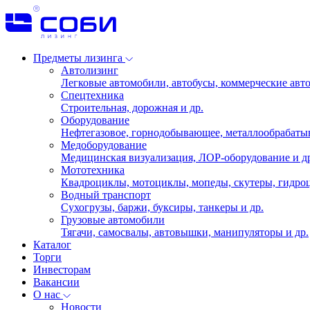
Предметы лизинга
Автолизинг
Легковые автомобили, автобусы, коммерческие авто
Спецтехника
Строительная, дорожная и др.
Оборудование
Нефтегазовое, горнодобывающее, металлообрабаты
Медоборудование
Медицинская визуализация, ЛОР-оборудование и д
Мототехника
Квадроциклы, мотоциклы, мопеды, скутеры, гидроц
Водный транспорт
Сухогрузы, баржи, буксиры, танкеры и др.
Грузовые автомобили
Тягачи, самосвалы, автовышки, манипуляторы и др.
Каталог
Торги
Инвесторам
Вакансии
О нас
Новости