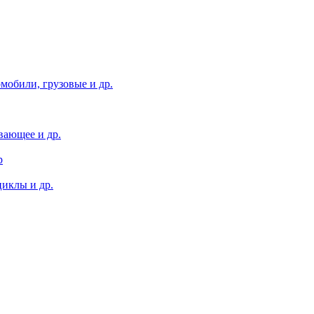
мобили, грузовые и др.
вающее и др.
р
иклы и др.