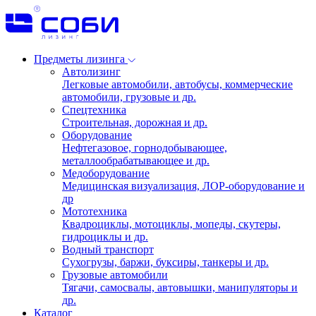
Предметы лизинга
Автолизинг
Легковые автомобили, автобусы, коммерческие
автомобили, грузовые и др.
Спецтехника
Строительная, дорожная и др.
Оборудование
Нефтегазовое, горнодобывающее,
металлообрабатывающее и др.
Медоборудование
Медицинская визуализация, ЛОР-оборудование и
др
Мототехника
Квадроциклы, мотоциклы, мопеды, скутеры,
гидроциклы и др.
Водный транспорт
Сухогрузы, баржи, буксиры, танкеры и др.
Грузовые автомобили
Тягачи, самосвалы, автовышки, манипуляторы и
др.
Каталог