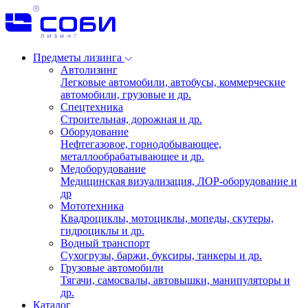
Предметы лизинга
Автолизинг
Легковые автомобили, автобусы, коммерческие
автомобили, грузовые и др.
Спецтехника
Строительная, дорожная и др.
Оборудование
Нефтегазовое, горнодобывающее,
металлообрабатывающее и др.
Медоборудование
Медицинская визуализация, ЛОР-оборудование и
др
Мототехника
Квадроциклы, мотоциклы, мопеды, скутеры,
гидроциклы и др.
Водный транспорт
Сухогрузы, баржи, буксиры, танкеры и др.
Грузовые автомобили
Тягачи, самосвалы, автовышки, манипуляторы и
др.
Каталог