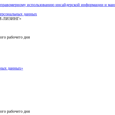
авомерному использованию инсайдерской информации и мани
ерсональных данных
БИ-ЛИЗИНГ»
ного рабочего дня
ьных данных»
ного рабочего дня