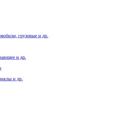
мобили, грузовые и др.
вающее и др.
р
иклы и др.