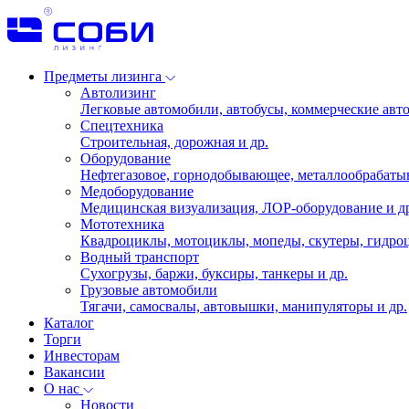
Предметы лизинга
Автолизинг
Легковые автомобили, автобусы, коммерческие авто
Спецтехника
Строительная, дорожная и др.
Оборудование
Нефтегазовое, горнодобывающее, металлообрабаты
Медоборудование
Медицинская визуализация, ЛОР-оборудование и д
Мототехника
Квадроциклы, мотоциклы, мопеды, скутеры, гидроц
Водный транспорт
Сухогрузы, баржи, буксиры, танкеры и др.
Грузовые автомобили
Тягачи, самосвалы, автовышки, манипуляторы и др.
Каталог
Торги
Инвесторам
Вакансии
О нас
Новости