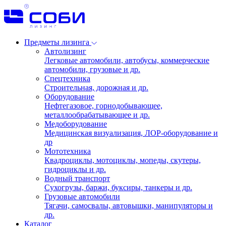
Предметы лизинга
Автолизинг
Легковые автомобили, автобусы, коммерческие
автомобили, грузовые и др.
Спецтехника
Строительная, дорожная и др.
Оборудование
Нефтегазовое, горнодобывающее,
металлообрабатывающее и др.
Медоборудование
Медицинская визуализация, ЛОР-оборудование и
др
Мототехника
Квадроциклы, мотоциклы, мопеды, скутеры,
гидроциклы и др.
Водный транспорт
Сухогрузы, баржи, буксиры, танкеры и др.
Грузовые автомобили
Тягачи, самосвалы, автовышки, манипуляторы и
др.
Каталог