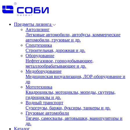
Предметы лизинга
Автолизинг
Легковые автомобили, автобусы, коммерческие
автомобили, грузовые и др.
Спецтехника
Строительная, дорожная и др.
Оборудование
Нефтегазовое, горнодобывающее,
металлообрабатывающее и др.
Медоборудование
Медицинская визуализация, ЛОР-оборудование и
др
Мототехника
Квадроциклы, мотоциклы, мопеды, скутеры,
гидроциклы и др.
Водный транспорт
Сухогрузы, баржи, буксиры, танкеры и др.
Грузовые автомобили
Тягачи, самосвалы, автовышки, манипуляторы и
др.
Каталог